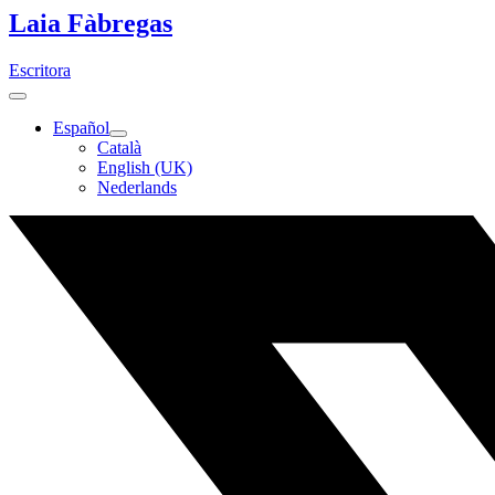
Laia Fàbregas
Escritora
Español
Català
English (UK)
Nederlands