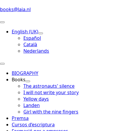
books@laia.nl
English (UK)
Español
Català
Nederlands
BIOGRAPHY
Books
The astronauts' silence
I will not write your story
Yellow days
Landen
Girl with the nine fingers
Premsa
Cursos d’escriptura