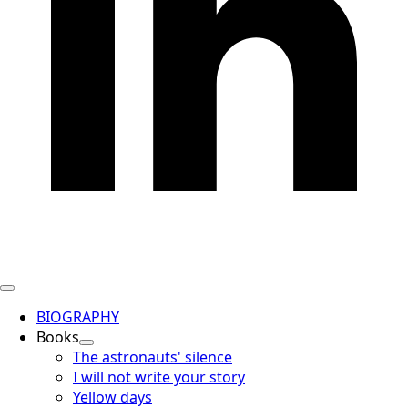
BIOGRAPHY
Books
The astronauts' silence
I will not write your story
Yellow days