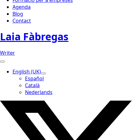
Formació per a empreses
Agenda
Blog
Contact
Laia Fàbregas
Writer
English (UK)
Español
Català
Nederlands