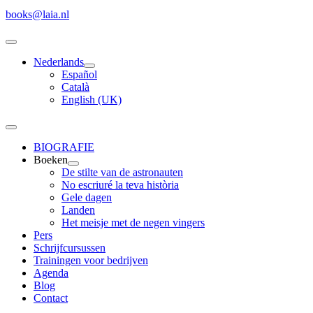
books@laia.nl
Nederlands
Español
Català
English (UK)
BIOGRAFIE
Boeken
De stilte van de astronauten
No escriuré la teva història
Gele dagen
Landen
Het meisje met de negen vingers
Pers
Schrijfcursussen
Trainingen voor bedrijven
Agenda
Blog
Contact