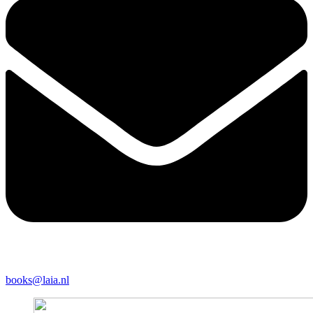
books@laia.nl