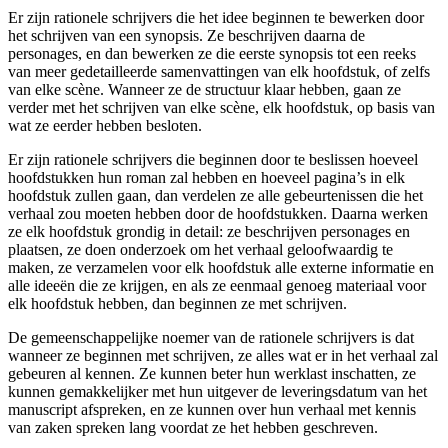
Er zijn rationele schrijvers die het idee beginnen te bewerken door
het schrijven van een synopsis. Ze beschrijven daarna de
personages, en dan bewerken ze die eerste synopsis tot een reeks
van meer gedetailleerde samenvattingen van elk hoofdstuk, of zelfs
van elke scène. Wanneer ze de structuur klaar hebben, gaan ze
verder met het schrijven van elke scène, elk hoofdstuk, op basis van
wat ze eerder hebben besloten.
Er zijn rationele schrijvers die beginnen door te beslissen hoeveel
hoofdstukken hun roman zal hebben en hoeveel pagina’s in elk
hoofdstuk zullen gaan, dan verdelen ze alle gebeurtenissen die het
verhaal zou moeten hebben door de hoofdstukken. Daarna werken
ze elk hoofdstuk grondig in detail: ze beschrijven personages en
plaatsen, ze doen onderzoek om het verhaal geloofwaardig te
maken, ze verzamelen voor elk hoofdstuk alle externe informatie en
alle ideeën die ze krijgen, en als ze eenmaal genoeg materiaal voor
elk hoofdstuk hebben, dan beginnen ze met schrijven.
De gemeenschappelijke noemer van de rationele schrijvers is dat
wanneer ze beginnen met schrijven, ze alles wat er in het verhaal zal
gebeuren al kennen. Ze kunnen beter hun werklast inschatten, ze
kunnen gemakkelijker met hun uitgever de leveringsdatum van het
manuscript afspreken, en ze kunnen over hun verhaal met kennis
van zaken spreken lang voordat ze het hebben geschreven.