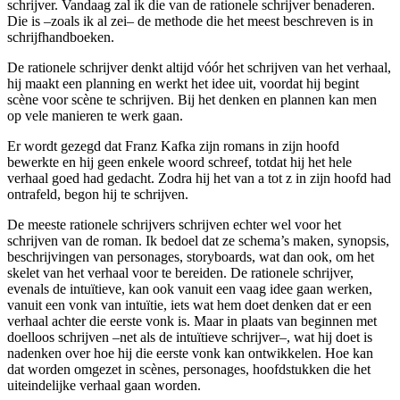
schrijver. Vandaag zal ik die van de rationele schrijver benaderen.
Die is –zoals ik al zei– de methode die het meest beschreven is in
schrijfhandboeken.
De rationele schrijver denkt altijd vóór het schrijven van het verhaal,
hij maakt een planning en werkt het idee uit, voordat hij begint
scène voor scène te schrijven. Bij het denken en plannen kan men
op vele manieren te werk gaan.
Er wordt gezegd dat Franz Kafka zijn romans in zijn hoofd
bewerkte en hij geen enkele woord schreef, totdat hij het hele
verhaal goed had gedacht. Zodra hij het van a tot z in zijn hoofd had
ontrafeld, begon hij te schrijven.
De meeste rationele schrijvers schrijven echter wel voor het
schrijven van de roman. Ik bedoel dat ze schema’s maken, synopsis,
beschrijvingen van personages, storyboards, wat dan ook, om het
skelet van het verhaal voor te bereiden. De rationele schrijver,
evenals de intuïtieve, kan ook vanuit een vaag idee gaan werken,
vanuit een vonk van intuïtie, iets wat hem doet denken dat er een
verhaal achter die eerste vonk is. Maar in plaats van beginnen met
doelloos schrijven –net als de intuïtieve schrijver–, wat hij doet is
nadenken over hoe hij die eerste vonk kan ontwikkelen. Hoe kan
dat worden omgezet in scènes, personages, hoofdstukken die het
uiteindelijke verhaal gaan worden.