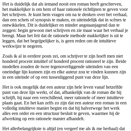
Het is duidelijk dat als iemand nooit een roman heeft geschreven,
het makkelijker is om hem of haar rationele richtlijnen te geven voor
het schrijven. Je kunt hem vragen om na te denken over het verhaal,
dan een schets of synopsis te maken, en uiteindelijk dat in scènes te
ontwikkelen. Dit is duidelijker en minder angstaanjagend dan te
zeggen: begin gewoon met schrijven en zie maar waar het verhaal je
brengt. Maar het feit dat de rationele methode makkelijker is uit te
leggen, dat het begrijpelijker is, is geen reden om de intuïtieve
werkwijze te negeren.
Zoals ik al in eerdere posts zei, om ​​schrijver te zijn hoeft men niet
honderd procent intuïtief of honderd procent rationeel te zijn. Beide
modellen zouden de twee tegenoverliggende uiteinden van een
oneindige lijn kunnen zijn en elke auteur zou te vinden kunnen zijn
in een uiteinde of op een tussenliggend punt van deze lijn.
Het is ook mogelijk dat een auteur zijn hele leven vanaf hetzelfde
punt van deze lijn werkt, of dat, afhankelijk van de roman die hij
schrijft, hij naar een verschillend, meer rationele of meer intuïtieve
plaats gaat. En het kan zelfs zo zijn dat een auteur een roman in een
volledig intuïtieve manier begint en dat hij halverwege het werk
alles een order en een structuur besluit te geven, waarmee hij de
afwerking op een rationele manier afhandelt.
Het allerbelangrijkste is altijd (en vergeef me als ik me herhaal) dat